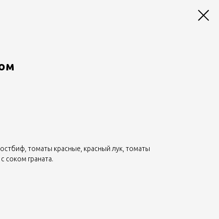
фом
 ростбиф, томаты красные, красный лук, томаты
с соком граната.