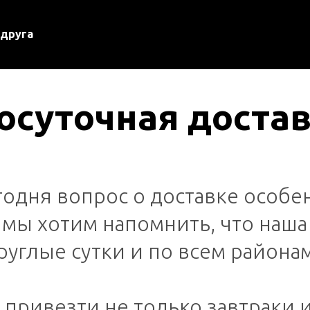
 друга
осуточная доста
годня вопрос о доставке особе
 мы хотим напомнить, что наша
руглые сутки и по всем районам
привезти не только завтраки и