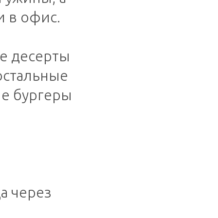
и в офис.
ие десерты
остальные
ые бургеры
а через