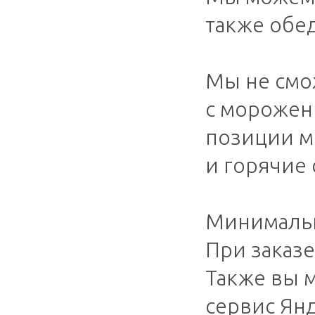
также обед
⠀
Мы не смо
с морожен
позиции м
и горячие 
⠀
Минимальн
При заказе
Также вы 
сервис Янд