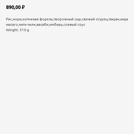
890,00
₽
Рис,нори,копченая форель,творожный сыр,свежий огурец,такуан,икра
масаго,нити чили,васаби,имбирь,соевый соус
Weight: 310 g