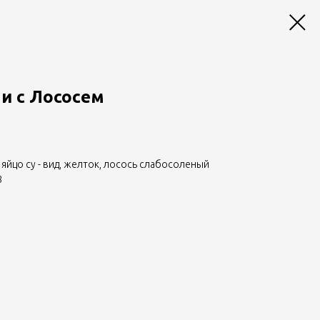
и с Лососем
, яйцо су - вид, желток, лосось слабосоленый
8