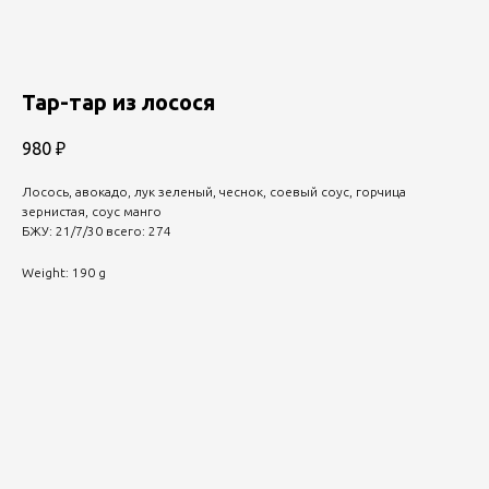
Тар-тар из лосося
980
₽
Лосось, авокадо, лук зеленый, чеснок, соевый соус, горчица
зернистая, соус манго
БЖУ: 21/7/30 всего: 274
Weight: 190 g