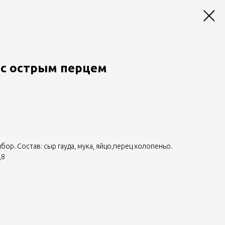
с острым перцем
ор. Состав: сыр гауда, мука, яйцо,перец холопеньо.
,8