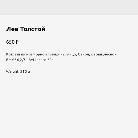
Лев Толстой
650
₽
Котлета из мраморной говядины, яйцо, бекон, овощи,чеснок
БЖУ:36,2/34,8/41всего:624
Weight: 310 g