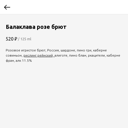
Балаклава розе брют
520
₽
/
125 ml
Розовое игристое брют, Россия, шардоне, пино гри, каберне
совиньон,
рислинг рейнский,
алиготе, пино блан, ркацители,
каберне
фра
н, алк 11.5%