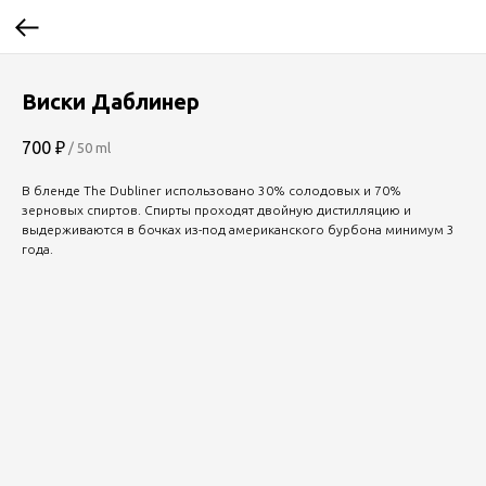
Виски Даблинер
700
₽
/
50 ml
В бленде The Dubliner использовано 30% солодовых и 70%
зерновых спиртов. Спирты проходят двойную дистилляцию и
выдерживаются в бочках из-под американского бурбона минимум 3
года.