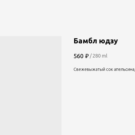
Бамбл юдзу
₽
560
/
280 ml
Свежевыжатый сок апельсина,